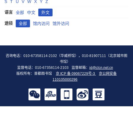
S
T
U
V
W
X
Y
Z
语言
全部
中文
外文
途径
全部
馆内访问
馆外访问
咨询电话：010-67358114-2102（华威桥馆），010-81907111（北京城市图
书馆）
监督电话：010-67358114-2103
监督邮箱：
jd@clcn.net.cn
版权所有：首都图书馆
京 ICP 备 09067229号-3
京公网安备
110105000296