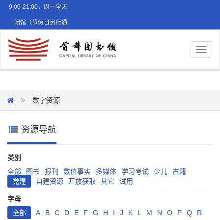
9:00-21:00，周一全天
闭馆（节假日另行通
知）
Toggl
naviga
数字资源
资源导航
类别
全部
图书
报刊
数值事实
多媒体
学习考试
少儿
古籍
党建
自建资源
开放获取
其它
试用
字母
全部
A
B
C
D
E
F
G
H
I
J
K
L
M
N
O
P
Q
R