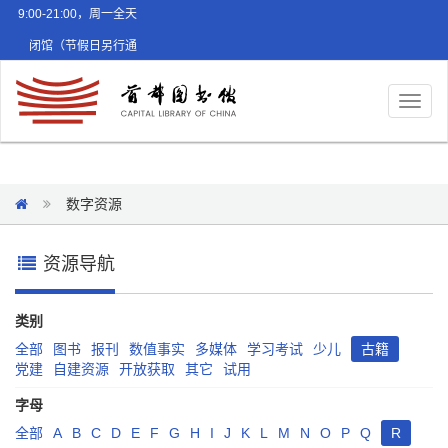
9:00-21:00，周一全天
闭馆（节假日另行通
知）
Toggl
naviga
数字资源
资源导航
类别
全部
图书
报刊
数值事实
多媒体
学习考试
少儿
古籍
党建
自建资源
开放获取
其它
试用
字母
全部
A
B
C
D
E
F
G
H
I
J
K
L
M
N
O
P
Q
R