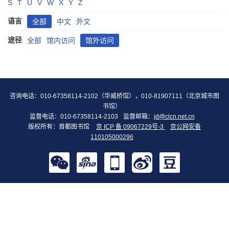
S
T
U
V
W
X
Y
Z
语言
全部
中文
外文
途径
全部
馆内访问
馆外访问
咨询电话：010-67358114-2102（华威桥馆），010-81907111（北京城市图
书馆）
监督电话：010-67358114-2103
监督邮箱：
jd@clcn.net.cn
版权所有：首都图书馆
京 ICP 备 09067229号-3
京公网安备
110105000296