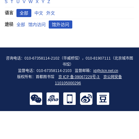
S
T
U
V
W
X
Y
Z
语言
全部
中文
外文
途径
全部
馆内访问
馆外访问
咨询电话：010-67358114-2102（华威桥馆），010-81907111（北京城市图
书馆）
监督电话：010-67358114-2103
监督邮箱：
jd@clcn.net.cn
版权所有：首都图书馆
京 ICP 备 09067229号-3
京公网安备
110105000296