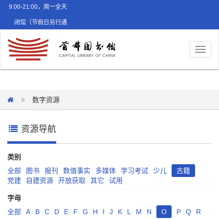
9:00-21:00，周一全天
闭馆（节假日另行通
知）
Toggl
naviga
数字资源
资源导航
类别
全部
图书
报刊
数值事实
多媒体
学习考试
少儿
古籍
党建
自建资源
开放获取
其它
试用
字母
全部
A
B
C
D
E
F
G
H
I
J
K
L
M
N
O
P
Q
R