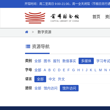
开馆时间：周二至周日 9:00-21:00，周一全天闭馆（节假日另行
(curr
首页
资
数字资源
资源导航
类别
全部
图书
报刊
数值事实
多媒体
学习考试
字母
全部
A
B
C
D
E
F
G
H
I
J
K
L
M
N
语言
全部
中文
外文
途径
全部
馆内访问
馆外访问