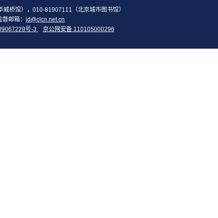
2（华威桥馆），010-81907111（北京城市图书馆）
监督邮箱：
jd@clcn.net.cn
09067229号-3
京公网安备 110105000296