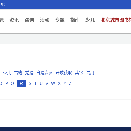
通知）
ent)
源
资讯
咨询
活动
专题
指南
少儿
北京城市图书
少儿
古籍
党建
自建资源
开放获取
其它
试用
O
P
Q
R
S
T
U
V
W
X
Y
Z