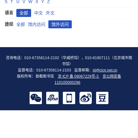
S
T
U
V
W
X
Y
Z
语言
全部
中文
外文
途径
全部
馆内访问
馆外访问
咨询电话：010-67358114-2102（华威桥馆），010-81907111（北京城市图
书馆）
监督电话：010-67358114-2103
监督邮箱：
jd@clcn.net.cn
版权所有：首都图书馆
京 ICP 备 09067229号-3
京公网安备
110105000296