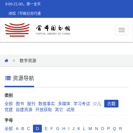
9:00-21:00，周一全天
闭馆（节假日另行通
知）
Toggl
naviga
数字资源
资源导航
类别
全部
图书
报刊
数值事实
多媒体
学习考试
少儿
古籍
党建
自建资源
开放获取
其它
试用
字母
全部
A
B
C
D
E
F
G
H
I
J
K
L
M
N
O
P
Q
R