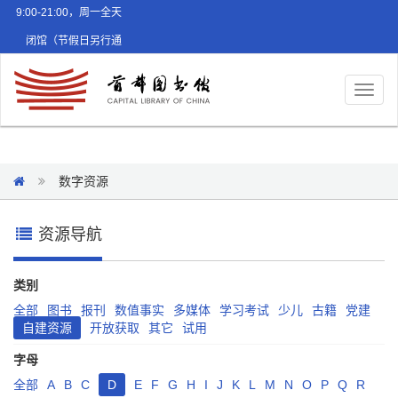
9:00-21:00，周一全天
闭馆（节假日另行通
知）
Toggl
naviga
数字资源
资源导航
类别
全部
图书
报刊
数值事实
多媒体
学习考试
少儿
古籍
党建
自建资源
开放获取
其它
试用
字母
全部
A
B
C
D
E
F
G
H
I
J
K
L
M
N
O
P
Q
R