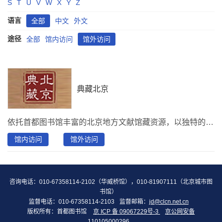
S
T
U
V
W
X
Y
Z
语言
全部
中文
外文
途径
全部
馆内访问
馆外访问
典藏北京
依托首都图书馆丰富的北京地方文献馆藏资源，以独特的视角展现北京古都风貌，风土人情。以文献资料为基础，结合实景拍摄、专家解说，真实、全面、科学的再现历史，重塑旧京城点滴。 访问方式：下载“首都图书馆”APP， 使用北京市联合读者卡登录后，在"资源“--“首图讲坛”--“典藏北京”访问。
馆内访问
馆外访问
咨询电话：010-67358114-2102（华威桥馆），010-81907111（北京城市图
书馆）
监督电话：010-67358114-2103
监督邮箱：
jd@clcn.net.cn
版权所有：首都图书馆
京 ICP 备 09067229号-3
京公网安备
110105000296