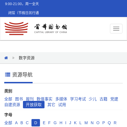
9:00-21:00，周一全天
闭馆（节假日另行通
知）
Toggl
naviga
数字资源
资源导航
类别
全部
图书
报刊
数值事实
多媒体
学习考试
少儿
古籍
党建
自建资源
开放获取
其它
试用
字母
全部
A
B
C
D
E
F
G
H
I
J
K
L
M
N
O
P
Q
R