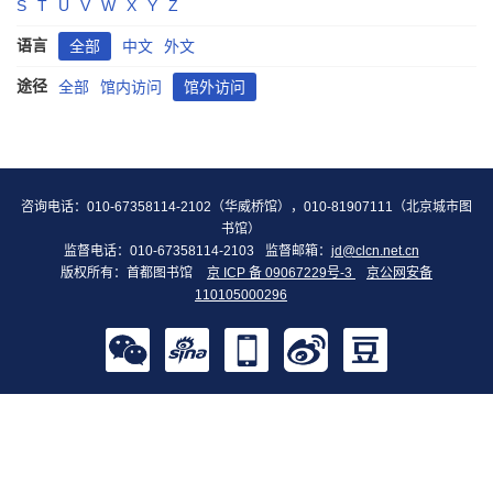
S
T
U
V
W
X
Y
Z
语言
全部
中文
外文
途径
全部
馆内访问
馆外访问
咨询电话：010-67358114-2102（华威桥馆），010-81907111（北京城市图
书馆）
监督电话：010-67358114-2103
监督邮箱：
jd@clcn.net.cn
版权所有：首都图书馆
京 ICP 备 09067229号-3
京公网安备
110105000296