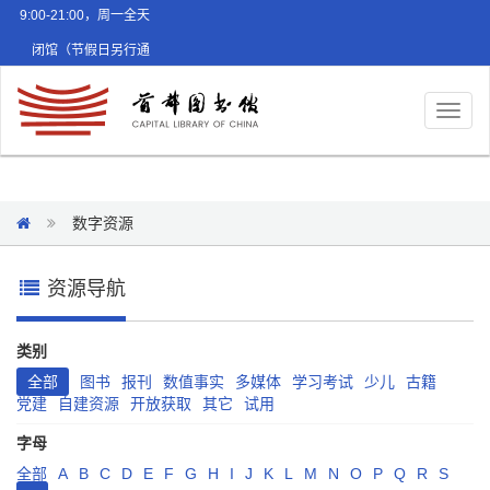
9:00-21:00，周一全天
闭馆（节假日另行通
知）
Toggl
naviga
数字资源
资源导航
类别
全部
图书
报刊
数值事实
多媒体
学习考试
少儿
古籍
党建
自建资源
开放获取
其它
试用
字母
全部
A
B
C
D
E
F
G
H
I
J
K
L
M
N
O
P
Q
R
S