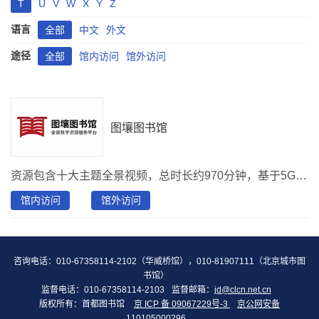
T
U
V
W
X
Y
Z
语言
全部
中文
外文
途径
全部
馆内访问
馆外访问
图壤图书馆
资源包含十大主题全景视频，总时长约970分钟，基于5G、VR/AR、超高清等技术，打造沉浸式阅读体验。
馆内访问
馆外访问
咨询电话：010-67358114-2102（华威桥馆），010-81907111（北京城市图
书馆）
监督电话：010-67358114-2103
监督邮箱：
jd@clcn.net.cn
版权所有：首都图书馆
京 ICP 备 09067229号-3
京公网安备
110105000296