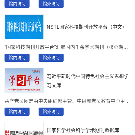
馆内访问
馆外访问
NSTL国家科技期刊开放平台（中文）
“国家科技期刊开放平台”汇聚国内千余学术期刊（核心期刊占比超70%），收录论文超500万篇，提供即时的一站式获取服务；此平台收录了“中国科学引文索引”数据库（csci.istic.ac.cn），该数据库汇集 2000 年以来 6000种中文学术期刊的论文引文全量数据，能即时展示期刊收录和引用情况，动态查询期刊的历年影响因子、引用频次、H 指数和高被引指标等。可检索浏览《中国高被引分析报告》、《中国期刊引证报告（扩刊版）》全书。
馆内访问
馆外访问
习近平新时代中国特色社会主义思想学
习文库
共产党员网是由中央组织部主管、中组部党员教育中心主办、央视网承办的党员教育平台，旨在为基层党组织和广大党员提供优质高效的教育管理服务功能，建设全面从严治党的工作平台、与时俱进的党员教育平台、联系服务党员群众的互动平台，成为广大党员和群众喜闻乐见的精神家园。
馆内访问
馆外访问
国家哲学社会科学学术期刊数据库