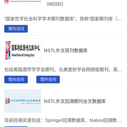
（NSSD）
“国家哲学社会科学学术期刊数据库”，简称“国家期刊库（NSSD）”是由全国哲学社会科学规划领导小组批准建设，中国社会科学院承建的国家级、开放型、公益性哲学社会科学信息平台。
馆内访问
NSTL外文现刊数据库
包括美国遗传学学会期刊、北美放射学会网络版期刊、英国白马出版社电子期刊、美国人因工程学会电子期刊、美国营养学会网络版期刊、美国芝加哥大学出版社、世界健康基金会网络版期刊、美国Mary Ann Liebert出版公司网络版期刊、英国皇家药学会电子期刊、Future Science Group网络版期刊等30余种期刊。
馆内访问
馆外访问
NSTL外文回溯期刊全文数据库
目前回溯资源包括：Springer回溯数据库、Nature回溯数据库、OUP（牛津大学出版社）回溯数据库、IOP（英国物理学会）回溯数据库、Turpion回溯数据库，共有1122种期刊，分20大类，文章总数300多万篇。