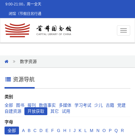
9:00-21:00，周一全天
闭馆（节假日另行通
知）
Toggl
naviga
数字资源
资源导航
类别
全部
图书
报刊
数值事实
多媒体
学习考试
少儿
古籍
党建
自建资源
开放获取
其它
试用
字母
全部
A
B
C
D
E
F
G
H
I
J
K
L
M
N
O
P
Q
R