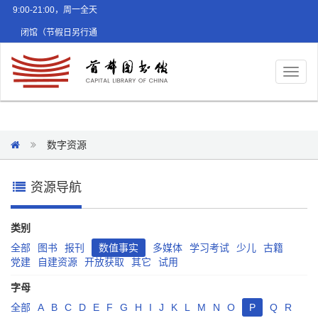
9:00-21:00，周一全天
闭馆（节假日另行通
知）
Toggl
naviga
数字资源
资源导航
类别
全部
图书
报刊
数值事实
多媒体
学习考试
少儿
古籍
党建
自建资源
开放获取
其它
试用
字母
全部
A
B
C
D
E
F
G
H
I
J
K
L
M
N
O
P
Q
R