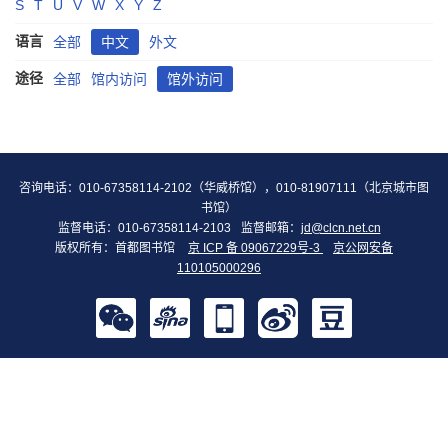
S
T
U
V
W
X
Y
Z
语言
全部
中文
外文
途径
全部
馆内访问
馆外访问
咨询电话：010-67358114-2102（华威桥馆），010-81907111（北京城市图
书馆）
监督电话：010-67358114-2103
监督邮箱：
jd@clcn.net.cn
版权所有：首都图书馆
京 ICP 备 09067229号-3
京公网安备
110105000296