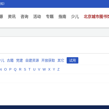
通知）
ent)
源
资讯
咨询
活动
专题
指南
少儿
北京城市图书
少儿
古籍
党建
自建资源
开放获取
其它
试用
N
O
P
Q
R
S
T
U
V
W
X
Y
Z