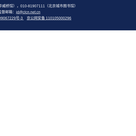
2（华威桥馆），010-81907111（北京城市图书馆）
监督邮箱：
jd@clcn.net.cn
09067229号-3
京公网安备 110105000296