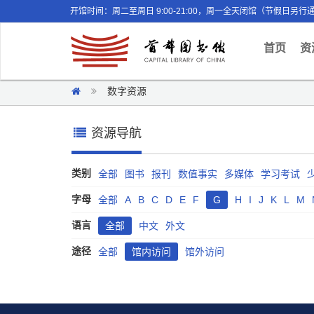
开馆时间：周二至周日 9:00-21:00，周一全天闭馆（节假日另行
(curr
首页
资
数字资源
资源导航
类别
全部
图书
报刊
数值事实
多媒体
学习考试
字母
全部
A
B
C
D
E
F
G
H
I
J
K
L
M
语言
全部
中文
外文
途径
全部
馆内访问
馆外访问