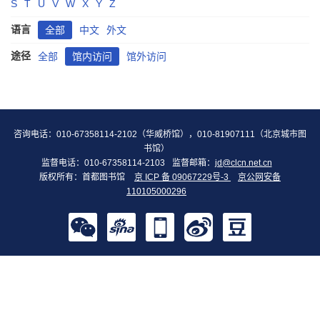
S
T
U
V
W
X
Y
Z
语言
全部
中文
外文
途径
全部
馆内访问
馆外访问
咨询电话：010-67358114-2102（华威桥馆），010-81907111（北京城市图
书馆）
监督电话：010-67358114-2103
监督邮箱：
jd@clcn.net.cn
版权所有：首都图书馆
京 ICP 备 09067229号-3
京公网安备
110105000296