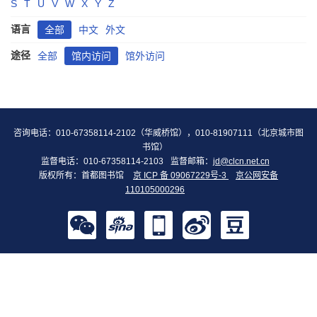
S
T
U
V
W
X
Y
Z
语言
全部
中文
外文
途径
全部
馆内访问
馆外访问
咨询电话：010-67358114-2102（华威桥馆），010-81907111（北京城市图
书馆）
监督电话：010-67358114-2103
监督邮箱：
jd@clcn.net.cn
版权所有：首都图书馆
京 ICP 备 09067229号-3
京公网安备
110105000296