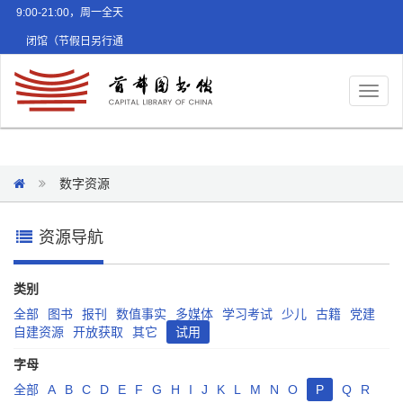
9:00-21:00，周一全天
闭馆（节假日另行通
知）
Toggl
naviga
数字资源
资源导航
类别
全部
图书
报刊
数值事实
多媒体
学习考试
少儿
古籍
党建
自建资源
开放获取
其它
试用
字母
全部
A
B
C
D
E
F
G
H
I
J
K
L
M
N
O
P
Q
R