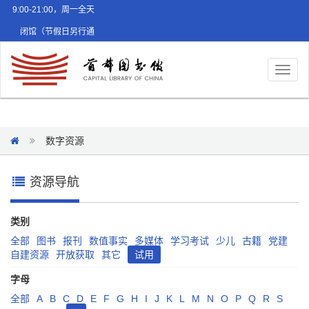
9:00-21:00，周一全天
闭馆（节假日另行通
知）
Toggl
naviga
数字资源
资源导航
类别
全部
图书
报刊
数值事实
多媒体
学习考试
少儿
古籍
党建
自建资源
开放获取
其它
试用
字母
全部
A
B
C
D
E
F
G
H
I
J
K
L
M
N
O
P
Q
R
S