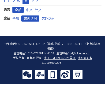
T
U
V
W
X
Y
Z
语言
全部
中文
外文
途径
全部
馆内访问
馆外访问
咨询电话：010-67358114-2102（华威桥馆），010-81907111（北京城市图
书馆）
监督电话：010-67358114-2103
监督邮箱：
jd@clcn.net.cn
版权所有：首都图书馆
京 ICP 备 09067229号-3
京公网安备
110105000296