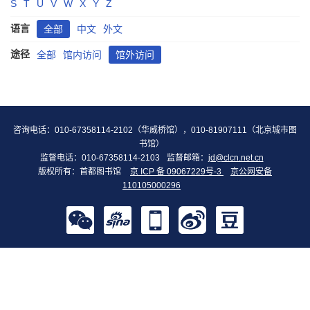
S
T
U
V
W
X
Y
Z
语言
全部
中文
外文
途径
全部
馆内访问
馆外访问
咨询电话：010-67358114-2102（华威桥馆），010-81907111（北京城市图
书馆）
监督电话：010-67358114-2103
监督邮箱：
jd@clcn.net.cn
版权所有：首都图书馆
京 ICP 备 09067229号-3
京公网安备
110105000296