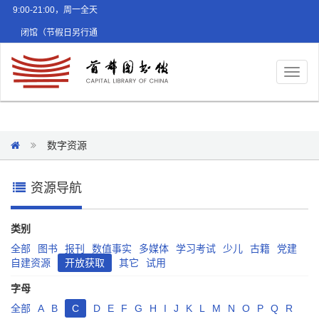
9:00-21:00，周一全天
闭馆（节假日另行通
知）
Toggl
naviga
数字资源
资源导航
类别
全部
图书
报刊
数值事实
多媒体
学习考试
少儿
古籍
党建
自建资源
开放获取
其它
试用
字母
全部
A
B
C
D
E
F
G
H
I
J
K
L
M
N
O
P
Q
R