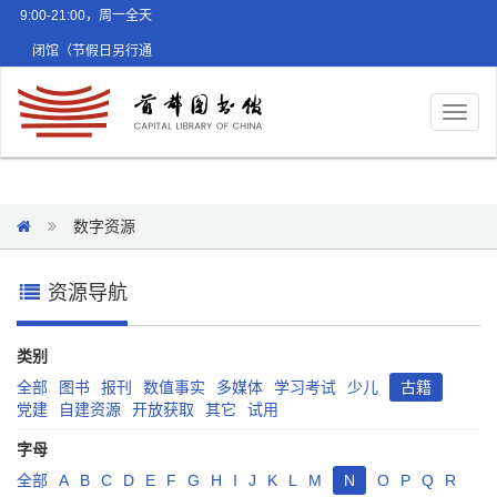
9:00-21:00，周一全天
闭馆（节假日另行通
知）
Toggl
naviga
数字资源
资源导航
类别
全部
图书
报刊
数值事实
多媒体
学习考试
少儿
古籍
党建
自建资源
开放获取
其它
试用
字母
全部
A
B
C
D
E
F
G
H
I
J
K
L
M
N
O
P
Q
R