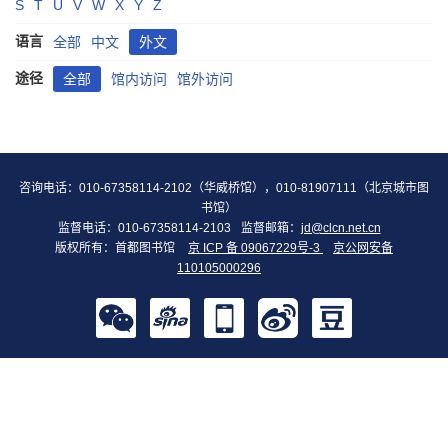
S
T
U
V
W
X
Y
Z
语言
全部
中文
外文
途径
全部
馆内访问
馆外访问
咨询电话：010-67358114-2102（华威桥馆），010-81907111（北京城市图
书馆）
监督电话：010-67358114-2103
监督邮箱：
jd@clcn.net.cn
版权所有：首都图书馆
京 ICP 备 09067229号-3
京公网安备
110105000296