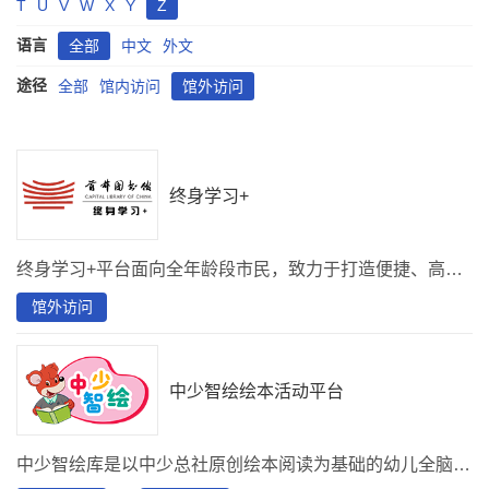
T
U
V
W
X
Y
Z
语言
全部
中文
外文
途径
全部
馆内访问
馆外访问
终身学习+
终身学习+平台面向全年龄段市民，致力于打造便捷、高效的在线学习环境，助力全民素养提升。平台汇聚海量数字化资源，提供涵盖职业技能培训、兴趣爱好培养、老年教育等众多领域的丰富多元学习内容，包括内涵文化慕课 4000 分钟、电子书 10 万册、电子期刊 3000 种、视频资源 200000 分钟、绘本资源 1000 套、听书资源 129000 分钟、才艺课程 4000 分钟及其他优质课程资源。不仅如此，平台引入先进 AI 服务，AI 学伴24小时解答学习疑问，贴心陪伴；AI 算法依据学习习惯和偏好精准推送个性化学习内容，提升学习针对性与效率；AI阅读，以“机脑”得方式准确理解文本内容，VR书房，沉浸式学习体验，助力更好地掌握知识和技能。
馆外访问
中少智绘绘本活动平台
中少智绘库是以中少总社原创绘本阅读为基础的幼儿全脑开发课程，可促进幼儿在五大领域的全面发展。中少智绘库内容全面丰富，包括绘本学堂、绘本活动、绘本书架、绘本动画等内容，使用方便，适用多终端、多场景阅读的优质数字资源及服务产品。