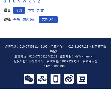
S
T
U
V
W
X
Y
Z
语言
全部
中文
外文
途径
全部
馆内访问
馆外访问
咨询电话：010-67358114-2102（华威桥馆），010-81907111（北京城市图
书馆）
监督电话：010-67358114-2103
监督邮箱：
jd@clcn.net.cn
版权所有：首都图书馆
京 ICP 备 09067229号-3
京公网安备
110105000296