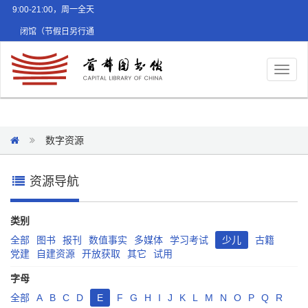
9:00-21:00，周一全天
闭馆（节假日另行通
知）
Toggl
naviga
数字资源
资源导航
类别
全部
图书
报刊
数值事实
多媒体
学习考试
少儿
古籍
党建
自建资源
开放获取
其它
试用
字母
全部
A
B
C
D
E
F
G
H
I
J
K
L
M
N
O
P
Q
R