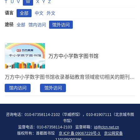
T
U
V
W
X
Y
Z
语言
全部
中文
外文
途径
全部
馆内访问
馆外访问
万方中小学数字图书馆
万方中小学数字图书馆收录基础教育领域密切相关的期刊、绘本、视频、微课、科普视界等十多种资源。
馆内访问
馆外访问
咨询电话：010-67358114-2102（华威桥馆），010-81907111（北京城市图
书馆）
监督电话：010-67358114-2103
监督邮箱：
jd@clcn.net.cn
版权所有：首都图书馆
京 ICP 备 09067229号-3
京公网安备
110105000296