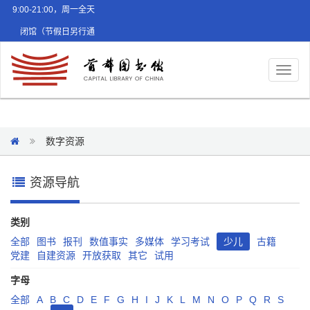
9:00-21:00，周一全天
闭馆（节假日另行通
知）
Toggl
naviga
数字资源
资源导航
类别
全部
图书
报刊
数值事实
多媒体
学习考试
少儿
古籍
党建
自建资源
开放获取
其它
试用
字母
全部
A
B
C
D
E
F
G
H
I
J
K
L
M
N
O
P
Q
R
S