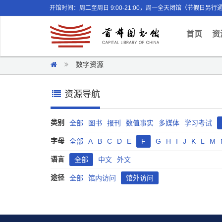
开馆时间：周二至周日 9:00-21:00，周一全天闭馆（节假日另行
(curr
首页
资
数字资源
资源导航
类别
全部
图书
报刊
数值事实
多媒体
学习考试
字母
全部
A
B
C
D
E
F
G
H
I
J
K
L
M
语言
全部
中文
外文
途径
全部
馆内访问
馆外访问