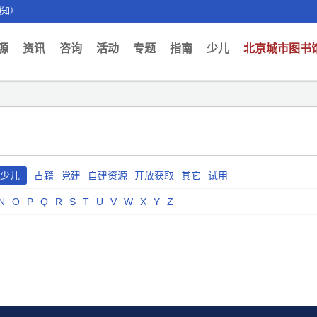
通知）
ent)
源
资讯
咨询
活动
专题
指南
少儿
北京城市图书
少儿
古籍
党建
自建资源
开放获取
其它
试用
N
O
P
Q
R
S
T
U
V
W
X
Y
Z