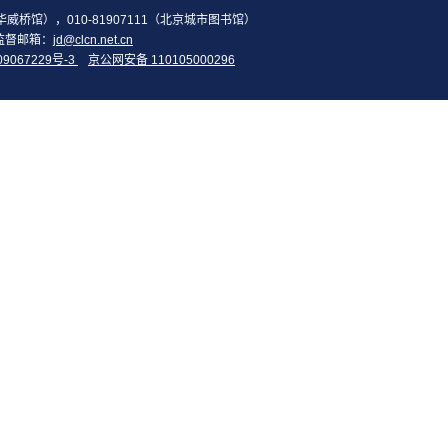
2（华威桥馆），010-81907111（北京城市图书馆）
监督邮箱：
jd@clcn.net.cn
09067229号-3
京公网安备 110105000296