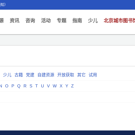
通知）
ent)
源
资讯
咨询
活动
专题
指南
少儿
北京城市图书
少儿
古籍
党建
自建资源
开放获取
其它
试用
N
O
P
Q
R
S
T
U
V
W
X
Y
Z