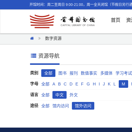
开馆时间：周二至周日 9:00-21:00，周一全天闭馆（节假日另行
(curr
首页
资
数字资源
资源导航
类别
全部
图书
报刊
数值事实
多媒体
学习考试
字母
全部
A
B
C
D
E
F
G
H
I
J
K
L
M
语言
全部
中文
外文
途径
全部
馆内访问
馆外访问