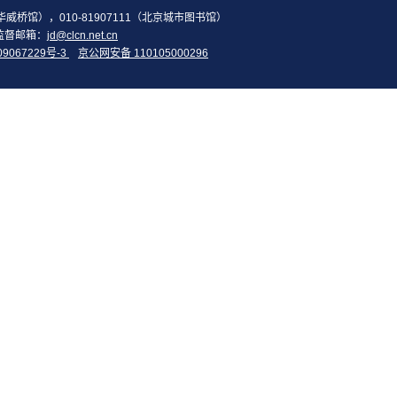
2（华威桥馆），010-81907111（北京城市图书馆）
监督邮箱：
jd@clcn.net.cn
09067229号-3
京公网安备 110105000296