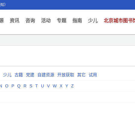
通知）
ent)
源
资讯
咨询
活动
专题
指南
少儿
北京城市图书
少儿
古籍
党建
自建资源
开放获取
其它
试用
N
O
P
Q
R
S
T
U
V
W
X
Y
Z