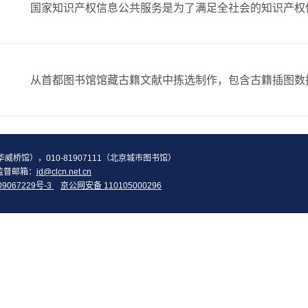
2（华威桥馆），010-81907111（北京城市图书馆）
监督邮箱：
jd@clcn.net.cn
09067229号-3
京公网安备 110105000296