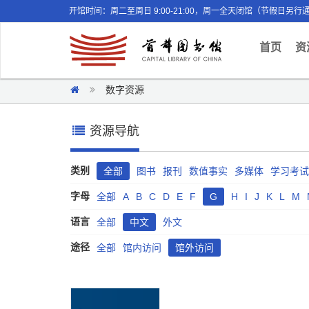
开馆时间：周二至周日 9:00-21:00，周一全天闭馆（节假日另行
(curr
首页
资
数字资源
资源导航
类别
全部
图书
报刊
数值事实
多媒体
学习考试
字母
全部
A
B
C
D
E
F
G
H
I
J
K
L
M
语言
全部
中文
外文
途径
全部
馆内访问
馆外访问