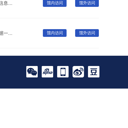
馆内访问
馆外访问
国家知识产权信息公共服务是为了满足全社会的知识产权信息基本需求、促进经济发展和科技创新而开展的知识产权信息传播利用活动，是我国知识产权有关法律和《国家知识产权战略纲要》所确定的重要工作任务之一，是知识产权制度有效运转的重要支撑。知识产权信息公共服务导航及可视化可更直观、便捷的引导公众用户获取自己需要的知识产权信息公共服务，提升知识产权信息公共服务能力。
馆内访问
馆外访问
从首都图书馆馆藏古籍文献中拣选制作，包含古籍插图数据一万条。每条数据包括插图全文影像和内容标引，可以通过插图题名、绘图者、刻印者、图像内容类别（前述各类）、图中人物、地点、成图方式（木板画、石印、影印）、绘制年代、插图选取文献题名等多种途径进行关键词检索，也可以分类浏览，选图赏鉴。