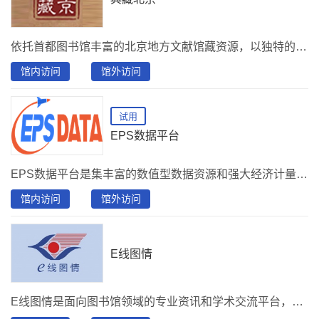
依托首都图书馆丰富的北京地方文献馆藏资源，以独特的视角展现北京古都风貌，风土人情。以文献资料为基础，结合实景拍摄、专家解说，真实、全面、科学的再现历史，重塑旧京城点滴。 访问方式：下载“首都图书馆”APP， 使用北京市联合读者卡登录后，在"资源“--“首图讲坛”--“典藏北京”访问。
馆内访问
馆外访问
试用
EPS数据平台
EPS数据平台是集丰富的数值型数据资源和强大经济计量系统为一体，覆盖多学科、面向多领域的综合性统计数据与分析平台。
馆内访问
馆外访问
E线图情
E线图情是面向图书馆领域的专业资讯和学术交流平台，下设学者、 聚焦、海外、国内、热点、专题、论文等版块，包括风云人物、 行业聚焦、新馆写真、国际动态、图情要闻、国际图联、国际会议、 国内会议、e线速递、雷速动态、图情人物、产品市场、行业协会、 图情机构、馆刊集萃、理论技术、研究报告、图书馆建设等30多个栏目。