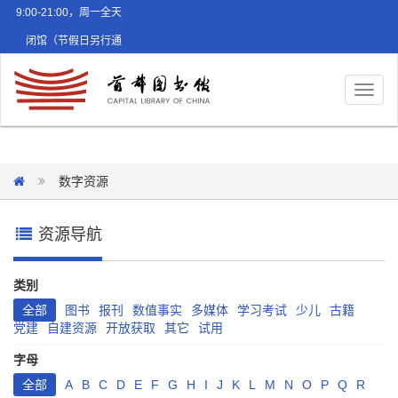
9:00-21:00，周一全天
闭馆（节假日另行通
知）
Toggl
naviga
数字资源
资源导航
类别
全部
图书
报刊
数值事实
多媒体
学习考试
少儿
古籍
党建
自建资源
开放获取
其它
试用
字母
全部
A
B
C
D
E
F
G
H
I
J
K
L
M
N
O
P
Q
R