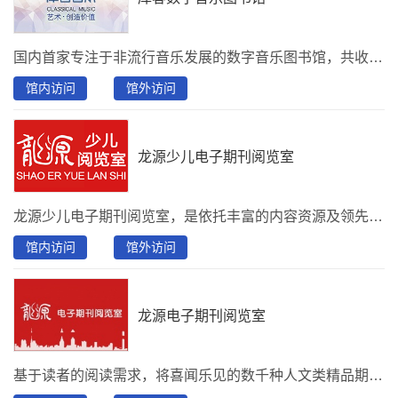
国内首家专注于非流行音乐发展的数字音乐图书馆，共收藏了从中世纪时期到近现代700多个唱片厂牌、30000多位艺术家、100多种乐器、160多万首曲目。汇集了歌剧、舞蹈、音乐会现场、音乐纪录片、爵士、音乐之旅、特色电影等2000多部优秀音乐视频作品。同时，还提供5000多部配乐中英文读物，以真人朗诵的方式诠释人类文化艺术的精品。其中英语读物以西方经典文学作为起点，与优秀演员、BBC播音员合作，用故事创造出一个神奇的声音世界，旨在通过有声书的形式传播经典文学作品和古典音乐。Hi-Res提供60000多首高品质无损音源。另外还提供歌剧、音乐会、舞蹈、戏曲、相声等，提供天津音乐厅、北京音乐厅、法国剧院等剧院的演出视频。
馆内访问
馆外访问
龙源少儿电子期刊阅览室
龙源少儿电子期刊阅览室，是依托丰富的内容资源及领先的技术精心打造的一款，为少儿、教师、家长联合创建的课外综合类阅读平台。阅览室有助于青少年课外兴趣培养、教师授课和家长教育指导。分别有教育教学、少儿天地、 学生博览、健康生活、课外活动、快乐成长、学习辅导、大众阅读8大分类，资源包含500种期刊、100集音频和500种图书，推荐刊物：《读者》、《意林》、《百科知识》、《大自然探索》、《青春期健康》、《十月少年文学》、《军事文摘》、《世界博览》、《少年博览》、《中学生百科》 、《儿童故事画报》、……
馆内访问
馆外访问
龙源电子期刊阅览室
基于读者的阅读需求，将喜闻乐见的数千种人文类精品期刊，提供在线阅读的数字期刊阅览室。内容以国内出版的人文大众类精品期刊为特色，并以文本版、原貌版、语音版多元化的形式呈现，资源数量有1500种、30万册、1000万篇。