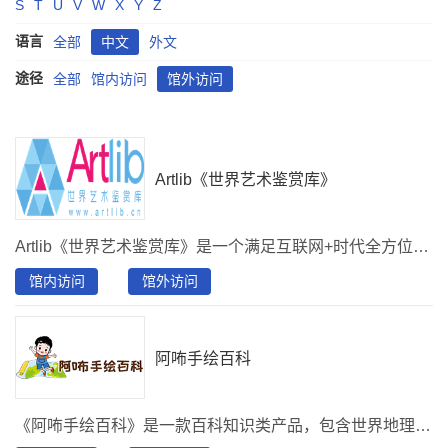
S
T
U
V
W
X
Y
Z
语言
全部
中文
外文
途径
全部
馆内访问
馆外访问
Artlib《世界艺术鉴赏库》
Artlib《世界艺术鉴赏库》是一个满足互联网+时代全方位艺术鉴赏需求的产品，收录高清图片并处于实时更新状态，涵盖油画、素描、版画、水彩、国画、书法、壁画、雕塑、篆刻、建筑艺术及其他类型，包含艺术普及、艺术故事、艺术品、艺术家、艺术机构、资讯六大内容模块。具有：知识系统组织、内容全面完整、数据深度标引、超级高清大图呈现、知识点内容模块关联、艺术辞典规范等专业特点。不仅能够提供高质量的艺术作品图片（可以进行高倍数放大，可以满足临摹、学习等多场景使用），同时能够为艺术鉴赏学习提供了大量的辅助素材和必要工具。
馆内访问
馆外访问
阿咘手绘百科
《阿咘手绘百科》是一款百科知识类产品，包含世界地理、中国地理、世界历史、中国历史、儿童教养、艺术素养、原创活动七款独立手绘数据模块。以“手绘主题+手绘元素+文化详情”组成内容体系，三端自适应，平台资源丰富，涵盖文化设施、非遗文化、旅游名胜、文物古迹、名人历史、互动游戏、专属问答等30余种大类，共200余张原创手绘图，10000余手绘元素，项目15000条，问答30000余条，年更新手绘图10余张、原创元素300余个。在原有数据库基础上擅长内容+服务定制，可根据需求，打造特色、综合性平台。