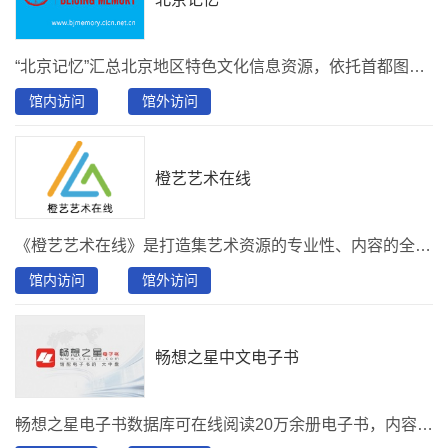
“北京记忆”汇总北京地区特色文化信息资源，依托首都图书馆近百年的北京地方文献专藏建成。涵盖与北京历史文化密切相关的古籍、老照片、拓片、舆图等各种载体类型，为读者提供文献浏览、全文检索、资源索引等多种服务形式。
馆内访问
馆外访问
橙艺艺术在线
《橙艺艺术在线》是打造集艺术资源的专业性、内容的全面性、形态多元性为一体的艺术数字资源综合服务平台。
馆内访问
馆外访问
畅想之星中文电子书
畅想之星电子书数据库可在线阅读20万余册电子书，内容涉及哲学、经济学、法学、教育学、文学、历史学、理学、工学、农学、医学、军事学、管理学和艺术学十三大门类。读者可以通过PC阅览，也可以通过关注首图数字图书馆微信公众号实现移动端阅览。