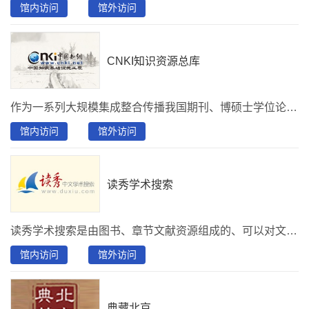
馆内访问
馆外访问
CNKI知识资源总库
作为一系列大规模集成整合传播我国期刊、博硕士学位论文、工具书、会议论文、（新增）中国学术辑刊全文数据库、（新增）标准全文数据等各类文献资源的大型全文数据库和二次文献数据库，以及由文献内容挖掘产生的知识元数据库。其内容覆盖范围包含自然科学、工程技术、农业、哲学、医学、人文社会科学等各个领域。首都图书馆购买了《中国学术期刊网络出版总库》、《中国博士学位论文全文数据库》、《中国优秀硕士学位论文全文数据库》、《国际会议论文全文数据库》、《中国重要会议论文全文数据库》、《中国工具书网络出版总库》。
馆内访问
馆外访问
读秀学术搜索
读秀学术搜索是由图书、章节文献资源组成的、可以对文献资源及其全文内容进行深度检索的知识搜索系统，用户可在系统中检索到17亿页全文资料、670多万种中文图书书目，130万种图书可在线阅读全文，部分图书可通过文献传递功能收取Email邮件获得图书全文资源。
馆内访问
馆外访问
典藏北京