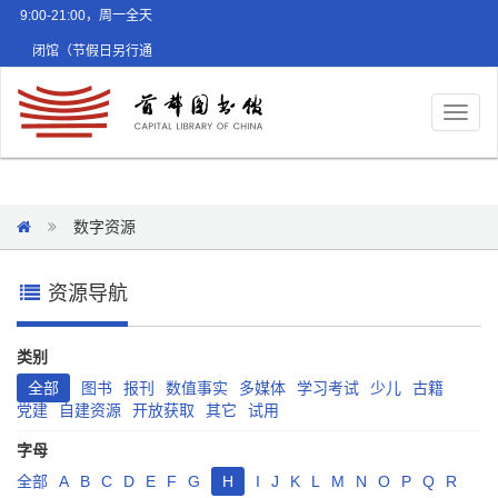
9:00-21:00，周一全天
闭馆（节假日另行通
知）
Toggl
naviga
数字资源
资源导航
类别
全部
图书
报刊
数值事实
多媒体
学习考试
少儿
古籍
党建
自建资源
开放获取
其它
试用
字母
全部
A
B
C
D
E
F
G
H
I
J
K
L
M
N
O
P
Q
R