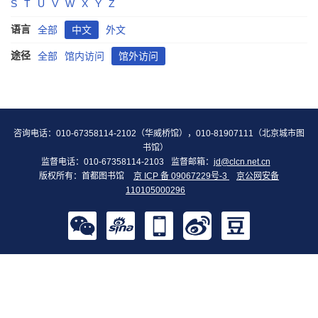
S
T
U
V
W
X
Y
Z
语言
全部
中文
外文
途径
全部
馆内访问
馆外访问
咨询电话：010-67358114-2102（华威桥馆），010-81907111（北京城市图
书馆）
监督电话：010-67358114-2103
监督邮箱：
jd@clcn.net.cn
版权所有：首都图书馆
京 ICP 备 09067229号-3
京公网安备
110105000296