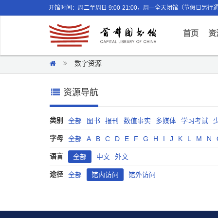
开馆时间：周二至周日 9:00-21:00，周一全天闭馆（节假日另行
(curr
首页
资
数字资源
资源导航
类别
全部
图书
报刊
数值事实
多媒体
学习考试
字母
全部
A
B
C
D
E
F
G
H
I
J
K
L
M
N
语言
全部
中文
外文
途径
全部
馆内访问
馆外访问