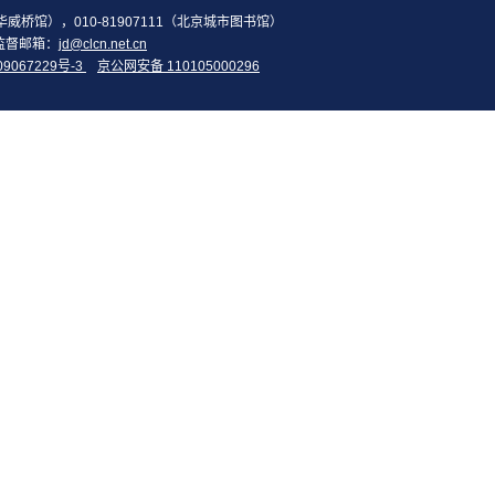
2（华威桥馆），010-81907111（北京城市图书馆）
监督邮箱：
jd@clcn.net.cn
09067229号-3
京公网安备 110105000296