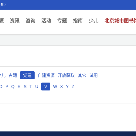
通知）
ent)
源
资讯
咨询
活动
专题
指南
少儿
北京城市图书
少儿
古籍
党建
自建资源
开放获取
其它
试用
O
P
Q
R
S
T
U
V
W
X
Y
Z