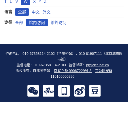
T
U
V
W
X
Y
Z
语言
全部
中文
外文
途径
全部
馆内访问
馆外访问
咨询电话：010-67358114-2102（华威桥馆），010-81907111（北京城市图
书馆）
监督电话：010-67358114-2103
监督邮箱：
jd@clcn.net.cn
版权所有：首都图书馆
京 ICP 备 09067229号-3
京公网安备
110105000296