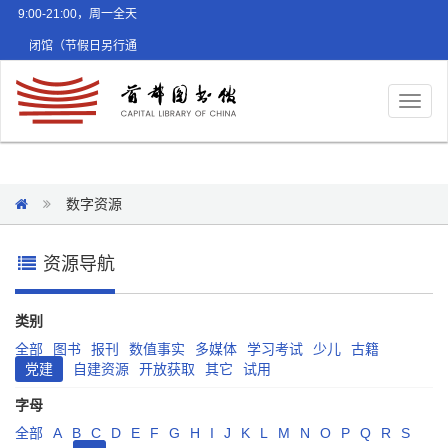
9:00-21:00，周一全天
闭馆（节假日另行通
知）
Toggl
naviga
数字资源
资源导航
类别
全部
图书
报刊
数值事实
多媒体
学习考试
少儿
古籍
党建
自建资源
开放获取
其它
试用
字母
全部
A
B
C
D
E
F
G
H
I
J
K
L
M
N
O
P
Q
R
S