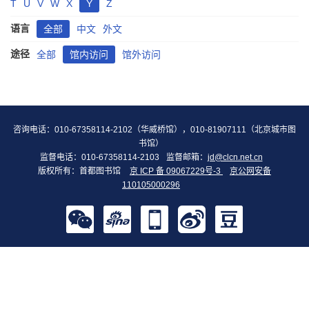
T
U
V
W
X
Y
Z
语言
全部
中文
外文
途径
全部
馆内访问
馆外访问
咨询电话：010-67358114-2102（华威桥馆），010-81907111（北京城市图
书馆）
监督电话：010-67358114-2103
监督邮箱：
jd@clcn.net.cn
版权所有：首都图书馆
京 ICP 备 09067229号-3
京公网安备
110105000296