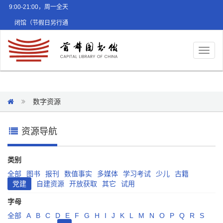
9:00-21:00，周一全天
闭馆（节假日另行通
知）
Toggl
naviga
数字资源
资源导航
类别
全部
图书
报刊
数值事实
多媒体
学习考试
少儿
古籍
党建
自建资源
开放获取
其它
试用
字母
全部
A
B
C
D
E
F
G
H
I
J
K
L
M
N
O
P
Q
R
S