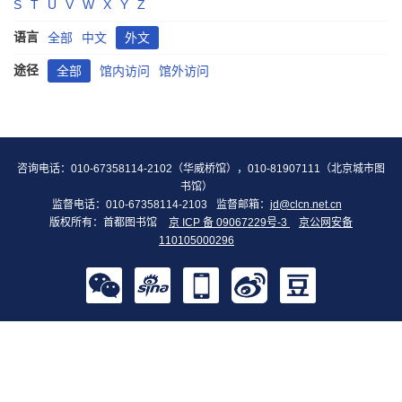
S
T
U
V
W
X
Y
Z
语言
全部
中文
外文
途径
全部
馆内访问
馆外访问
咨询电话：010-67358114-2102（华威桥馆），010-81907111（北京城市图
书馆）
监督电话：010-67358114-2103
监督邮箱：
jd@clcn.net.cn
版权所有：首都图书馆
京 ICP 备 09067229号-3
京公网安备
110105000296