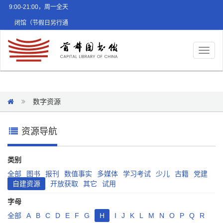
9:00-21:00，周一全天
闭馆（节假日另行通
知）
Toggl
naviga
数字资源
资源导航
类别
全部
图书
报刊
数值事实
多媒体
学习考试
少儿
古籍
党建
自建资源
开放获取
其它
试用
字母
全部
A
B
C
D
E
F
G
H
I
J
K
L
M
N
O
P
Q
R