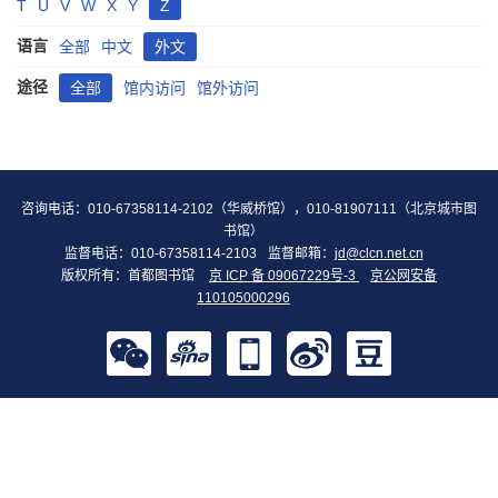
T
U
V
W
X
Y
Z
语言
全部
中文
外文
途径
全部
馆内访问
馆外访问
咨询电话：010-67358114-2102（华威桥馆），010-81907111（北京城市图
书馆）
监督电话：010-67358114-2103
监督邮箱：
jd@clcn.net.cn
版权所有：首都图书馆
京 ICP 备 09067229号-3
京公网安备
110105000296