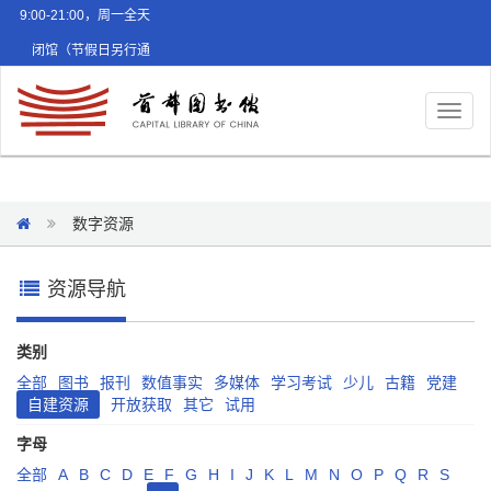
9:00-21:00，周一全天
闭馆（节假日另行通
知）
Toggl
naviga
数字资源
资源导航
类别
全部
图书
报刊
数值事实
多媒体
学习考试
少儿
古籍
党建
自建资源
开放获取
其它
试用
字母
全部
A
B
C
D
E
F
G
H
I
J
K
L
M
N
O
P
Q
R
S