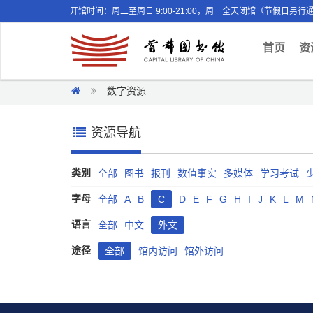
开馆时间：周二至周日 9:00-21:00，周一全天闭馆（节假日另行
(curr
首页
资
数字资源
资源导航
类别
全部
图书
报刊
数值事实
多媒体
学习考试
字母
全部
A
B
C
D
E
F
G
H
I
J
K
L
M
语言
全部
中文
外文
途径
全部
馆内访问
馆外访问