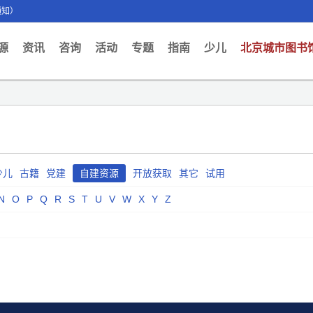
通知）
ent)
源
资讯
咨询
活动
专题
指南
少儿
北京城市图书
少儿
古籍
党建
自建资源
开放获取
其它
试用
N
O
P
Q
R
S
T
U
V
W
X
Y
Z