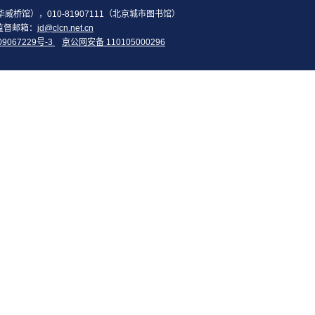
2（华威桥馆），010-81907111（北京城市图书馆）
监督邮箱：
jd@clcn.net.cn
09067229号-3
京公网安备 110105000296