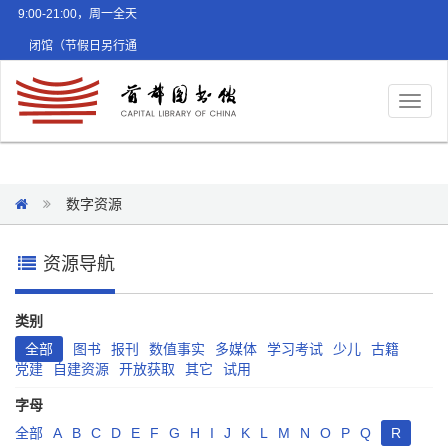
9:00-21:00，周一全天
闭馆（节假日另行通
知）
Toggl
naviga
数字资源
资源导航
类别
全部
图书
报刊
数值事实
多媒体
学习考试
少儿
古籍
党建
自建资源
开放获取
其它
试用
字母
全部
A
B
C
D
E
F
G
H
I
J
K
L
M
N
O
P
Q
R