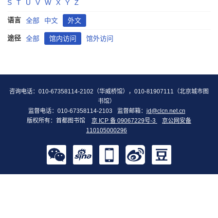
S
T
U
V
W
X
Y
Z
语言
全部
中文
外文
途径
全部
馆内访问
馆外访问
咨询电话：010-67358114-2102（华威桥馆），010-81907111（北京城市图
书馆）
监督电话：010-67358114-2103
监督邮箱：
jd@clcn.net.cn
版权所有：首都图书馆
京 ICP 备 09067229号-3
京公网安备
110105000296