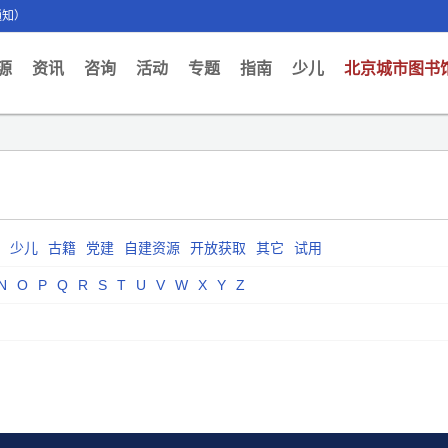
通知）
ent)
源
资讯
咨询
活动
专题
指南
少儿
北京城市图书
少儿
古籍
党建
自建资源
开放获取
其它
试用
N
O
P
Q
R
S
T
U
V
W
X
Y
Z