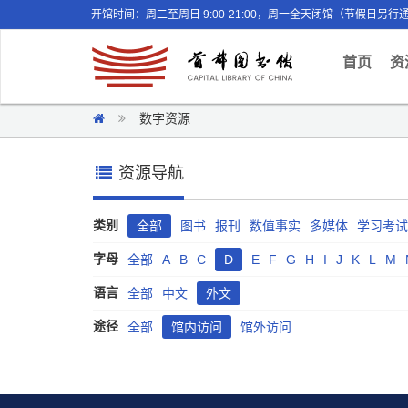
开馆时间：周二至周日 9:00-21:00，周一全天闭馆（节假日另行
(curr
首页
资
数字资源
资源导航
类别
全部
图书
报刊
数值事实
多媒体
学习考试
字母
全部
A
B
C
D
E
F
G
H
I
J
K
L
M
语言
全部
中文
外文
途径
全部
馆内访问
馆外访问