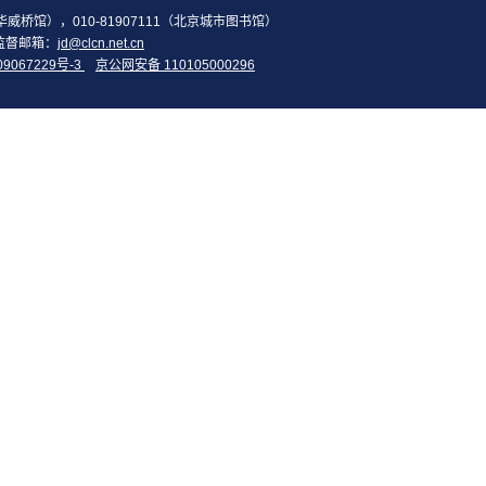
2（华威桥馆），010-81907111（北京城市图书馆）
监督邮箱：
jd@clcn.net.cn
09067229号-3
京公网安备 110105000296