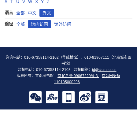
S
T
U
V
W
X
Y
Z
语言
全部
中文
外文
途径
全部
馆内访问
馆外访问
咨询电话：010-67358114-2102（华威桥馆），010-81907111（北京城市图
书馆）
监督电话：010-67358114-2103
监督邮箱：
jd@clcn.net.cn
版权所有：首都图书馆
京 ICP 备 09067229号-3
京公网安备
110105000296