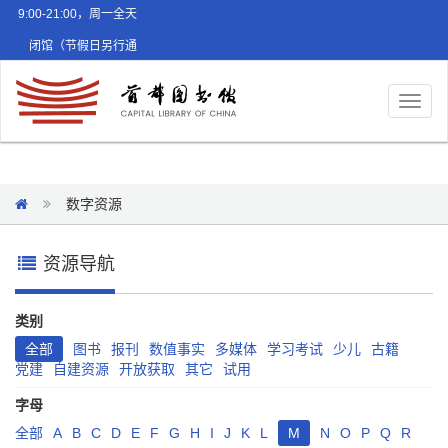
9:00-21:00，周一全天
闭馆（节假日另行通
知）
Toggl
naviga
数字资源
资源导航
类别
全部
图书
报刊
数值事实
多媒体
学习考试
少儿
古籍
党建
自建资源
开放获取
其它
试用
字母
全部
A
B
C
D
E
F
G
H
I
J
K
L
M
N
O
P
Q
R