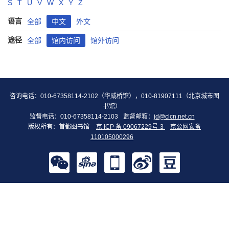
S
T
U
V
W
X
Y
Z
语言
全部
中文
外文
途径
全部
馆内访问
馆外访问
咨询电话：010-67358114-2102（华威桥馆），010-81907111（北京城市图
书馆）
监督电话：010-67358114-2103
监督邮箱：
jd@clcn.net.cn
版权所有：首都图书馆
京 ICP 备 09067229号-3
京公网安备
110105000296