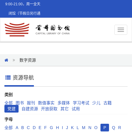
9:00-21:00，周一全天
闭馆（节假日另行通
知）
Toggl
naviga
数字资源
资源导航
类别
全部
图书
报刊
数值事实
多媒体
学习考试
少儿
古籍
党建
自建资源
开放获取
其它
试用
字母
全部
A
B
C
D
E
F
G
H
I
J
K
L
M
N
O
P
Q
R