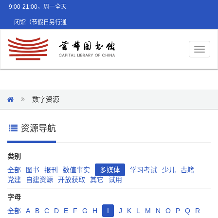
9:00-21:00，周一全天
闭馆（节假日另行通
知）
Toggl
naviga
数字资源
资源导航
类别
全部
图书
报刊
数值事实
多媒体
学习考试
少儿
古籍
党建
自建资源
开放获取
其它
试用
字母
全部
A
B
C
D
E
F
G
H
I
J
K
L
M
N
O
P
Q
R