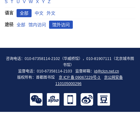
S
T
U
V
W
X
Y
Z
语言
全部
中文
外文
途径
全部
馆内访问
馆外访问
咨询电话：010-67358114-2102（华威桥馆），010-81907111（北京城市图
书馆）
监督电话：010-67358114-2103
监督邮箱：
jd@clcn.net.cn
版权所有：首都图书馆
京 ICP 备 09067229号-3
京公网安备
110105000296