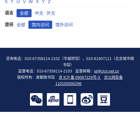
S
T
U
V
W
X
Y
Z
语言
全部
中文
外文
途径
全部
馆内访问
馆外访问
咨询电话：010-67358114-2102（华威桥馆），010-81907111（北京城市图
书馆）
监督电话：010-67358114-2103
监督邮箱：
jd@clcn.net.cn
版权所有：首都图书馆
京 ICP 备 09067229号-3
京公网安备
110105000296