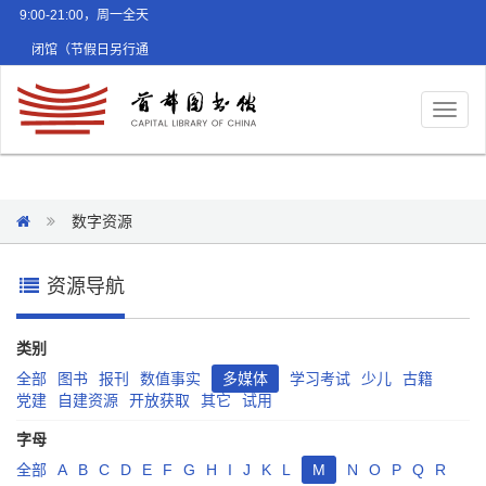
9:00-21:00，周一全天
闭馆（节假日另行通
知）
Toggl
naviga
数字资源
资源导航
类别
全部
图书
报刊
数值事实
多媒体
学习考试
少儿
古籍
党建
自建资源
开放获取
其它
试用
字母
全部
A
B
C
D
E
F
G
H
I
J
K
L
M
N
O
P
Q
R