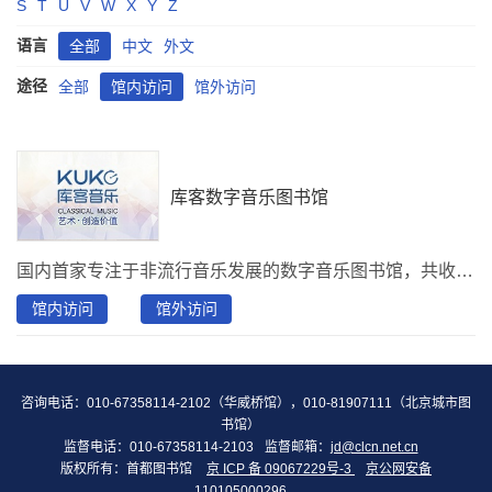
S
T
U
V
W
X
Y
Z
语言
全部
中文
外文
途径
全部
馆内访问
馆外访问
库客数字音乐图书馆
国内首家专注于非流行音乐发展的数字音乐图书馆，共收藏了从中世纪时期到近现代700多个唱片厂牌、30000多位艺术家、100多种乐器、160多万首曲目。汇集了歌剧、舞蹈、音乐会现场、音乐纪录片、爵士、音乐之旅、特色电影等2000多部优秀音乐视频作品。同时，还提供5000多部配乐中英文读物，以真人朗诵的方式诠释人类文化艺术的精品。其中英语读物以西方经典文学作为起点，与优秀演员、BBC播音员合作，用故事创造出一个神奇的声音世界，旨在通过有声书的形式传播经典文学作品和古典音乐。Hi-Res提供60000多首高品质无损音源。另外还提供歌剧、音乐会、舞蹈、戏曲、相声等，提供天津音乐厅、北京音乐厅、法国剧院等剧院的演出视频。
馆内访问
馆外访问
咨询电话：010-67358114-2102（华威桥馆），010-81907111（北京城市图
书馆）
监督电话：010-67358114-2103
监督邮箱：
jd@clcn.net.cn
版权所有：首都图书馆
京 ICP 备 09067229号-3
京公网安备
110105000296