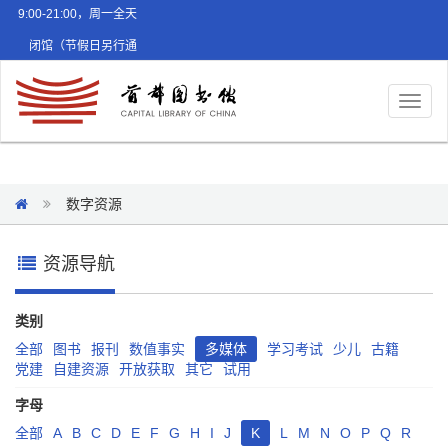
9:00-21:00，周一全天
闭馆（节假日另行通
知）
Toggl
naviga
数字资源
资源导航
类别
全部
图书
报刊
数值事实
多媒体
学习考试
少儿
古籍
党建
自建资源
开放获取
其它
试用
字母
全部
A
B
C
D
E
F
G
H
I
J
K
L
M
N
O
P
Q
R