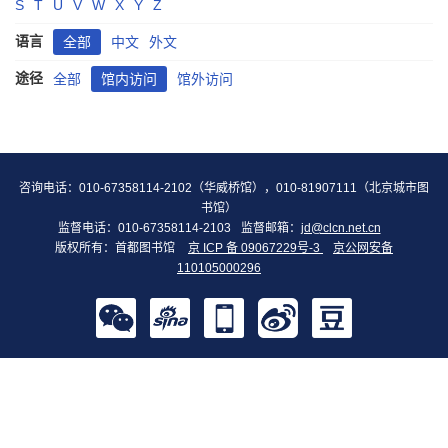
S
T
U
V
W
X
Y
Z
语言
全部
中文
外文
途径
全部
馆内访问
馆外访问
咨询电话：010-67358114-2102（华威桥馆），010-81907111（北京城市图
书馆）
监督电话：010-67358114-2103
监督邮箱：
jd@clcn.net.cn
版权所有：首都图书馆
京 ICP 备 09067229号-3
京公网安备
110105000296