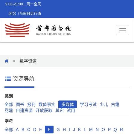
9:00-21:00，周一全天
闭馆（节假日另行通
知）
Toggl
naviga
数字资源
资源导航
类别
全部
图书
报刊
数值事实
多媒体
学习考试
少儿
古籍
党建
自建资源
开放获取
其它
试用
字母
全部
A
B
C
D
E
F
G
H
I
J
K
L
M
N
O
P
Q
R