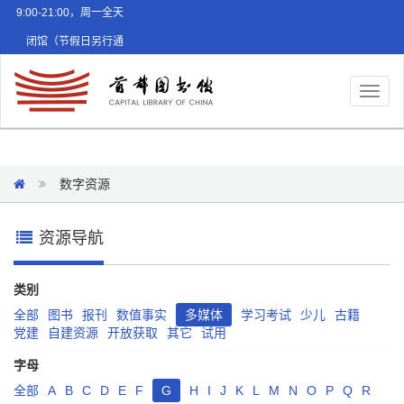
9:00-21:00，周一全天
闭馆（节假日另行通
知）
Toggl
naviga
数字资源
资源导航
类别
全部
图书
报刊
数值事实
多媒体
学习考试
少儿
古籍
党建
自建资源
开放获取
其它
试用
字母
全部
A
B
C
D
E
F
G
H
I
J
K
L
M
N
O
P
Q
R