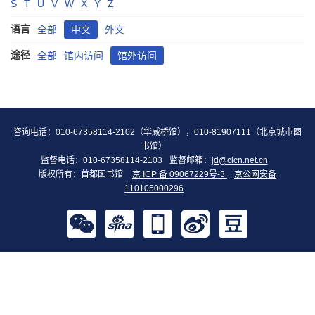
S
T
U
V
W
X
Y
Z
语言
全部
中文
外文
途径
全部
馆内访问
馆外访问
咨询电话：010-67358114-2102（华威桥馆），010-81907111（北京城市图
书馆）
监督电话：010-67358114-2103
监督邮箱：
jd@clcn.net.cn
版权所有：首都图书馆
京 ICP 备 09067229号-3
京公网安备
110105000296