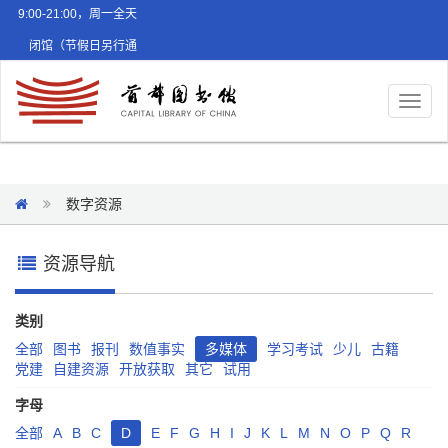
9:00-21:00，周一全天
闭馆（节假日另行通
知）
Toggl
naviga
数字资源
资源导航
类别
全部
图书
报刊
数值事实
多媒体
学习考试
少儿
古籍
党建
自建资源
开放获取
其它
试用
字母
全部
A
B
C
D
E
F
G
H
I
J
K
L
M
N
O
P
Q
R