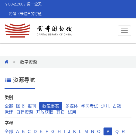
9:00-21:00，周一全天
闭馆（节假日另行通
知）
Toggl
naviga
数字资源
资源导航
类别
全部
图书
报刊
数值事实
多媒体
学习考试
少儿
古籍
党建
自建资源
开放获取
其它
试用
字母
全部
A
B
C
D
E
F
G
H
I
J
K
L
M
N
O
P
Q
R