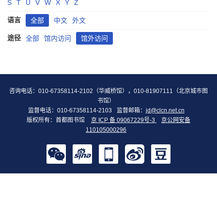
S
T
U
V
W
X
Y
Z
语言
全部
中文
外文
途径
全部
馆内访问
馆外访问
咨询电话：010-67358114-2102（华威桥馆），010-81907111（北京城市图
书馆）
监督电话：010-67358114-2103
监督邮箱：
jd@clcn.net.cn
版权所有：首都图书馆
京 ICP 备 09067229号-3
京公网安备
110105000296