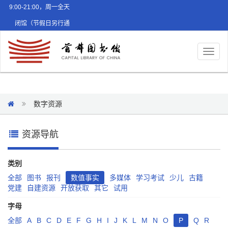
9:00-21:00，周一全天
闭馆（节假日另行通
知）
Toggl
naviga
数字资源
资源导航
类别
全部
图书
报刊
数值事实
多媒体
学习考试
少儿
古籍
党建
自建资源
开放获取
其它
试用
字母
全部
A
B
C
D
E
F
G
H
I
J
K
L
M
N
O
P
Q
R