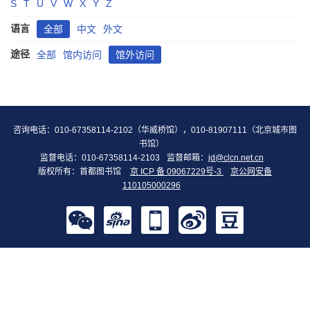
S
T
U
V
W
X
Y
Z
语言
全部
中文
外文
途径
全部
馆内访问
馆外访问
咨询电话：010-67358114-2102（华威桥馆），010-81907111（北京城市图
书馆）
监督电话：010-67358114-2103
监督邮箱：
jd@clcn.net.cn
版权所有：首都图书馆
京 ICP 备 09067229号-3
京公网安备
110105000296