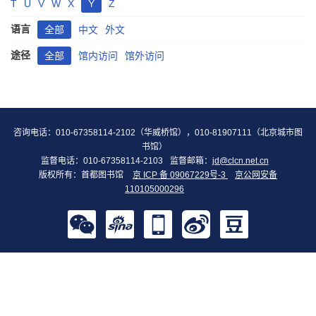
T
U
V
W
X
Y
Z
语言
全部
中文
外文
途径
全部
馆内访问
馆外访问
咨询电话：010-67358114-2102（华威桥馆），010-81907111（北京城市图
书馆）
监督电话：010-67358114-2103
监督邮箱：
jd@clcn.net.cn
版权所有：首都图书馆
京 ICP 备 09067229号-3
京公网安备
110105000296