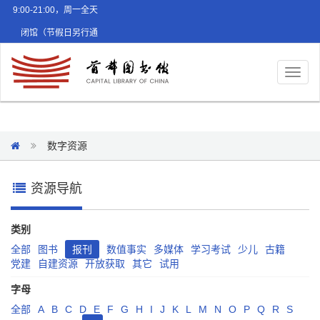
9:00-21:00，周一全天
闭馆（节假日另行通
知）
Toggl
naviga
数字资源
资源导航
类别
全部
图书
报刊
数值事实
多媒体
学习考试
少儿
古籍
党建
自建资源
开放获取
其它
试用
字母
全部
A
B
C
D
E
F
G
H
I
J
K
L
M
N
O
P
Q
R
S