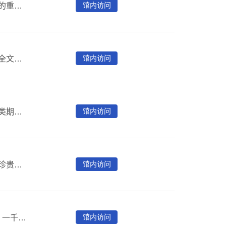
馆内访问
图像，是记忆留存和情景再现的重要手段。它是叙述历史的重要形式，也是解读历史的重要证据。《图述百年——中国近代文献图库》（1833～1949）是《全国报刊索引》对中国近代文献中的图片进行的深度挖掘和揭示。走进图库，海量图片冲击着眼球，生动而鲜活的历史记忆扑面而来。一幅幅主题各异的图片，恰如时间的针脚，编织百年画卷。它徐徐展开，您缓缓观赏，让历史触手可及。
馆内访问
依托上海图书馆丰富的近代文献馆藏资源制作的大型报纸全文数据库，收录1850～1951百余年间的4000份中英文报纸，是对中国近代报纸全面、完整地揭示和呈现。 目前，首都图书馆已购买新闻报，小报1-7辑，大陆报，大美晚报，民国日报，北华捷报，字林西报，上海新报，沪报，汉报，消闲报。
馆内访问
《全国报刊索引数据库》（社科版）收录了全国社会科学类期刊6000多种，报纸200余种，基本上覆盖了全国邮发和非邮发的报刊。内容涉及马列主义、毛泽东思想、哲学、社会科学、政治、军事、经济、文化、科学、教育、体育、语言文字、文学、艺术、历史地理等各个学科。条目收录采取核心期刊全收、非核心期刊选收的原则，现年更新量约20余万条，为目前国内特大型文献数据库之一。
馆内访问
晚清期刊是中国社会发展过程中的一个重要历史记录，是珍贵的文化遗产之一。该库收录了1833-1910年间302种期刊，几乎囊括了当时出版的所有期刊，拥有众多“期刊之最”，用户可从标题、作者、刊名等途径对28万余篇文章进行检索并浏览。
馆内访问
收录民国时期（1911～1949）出版的两万五千余种期刊，一千余万篇文献，内容集中反映这一时期的政治、军事、外交、经济、教育、思想文化、宗教等各方面的情况。