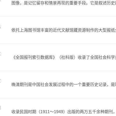
纸
次
文
刊