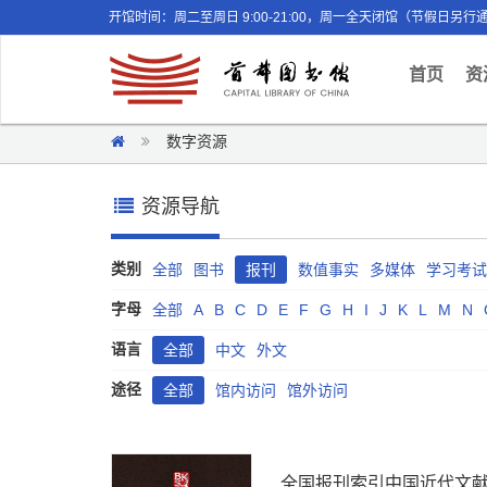
开馆时间：周二至周日 9:00-21:00，周一全天闭馆（节假日另行
(curr
首页
资
数字资源
资源导航
类别
全部
图书
报刊
数值事实
多媒体
学习考试
字母
全部
A
B
C
D
E
F
G
H
I
J
K
L
M
N
语言
全部
中文
外文
途径
全部
馆内访问
馆外访问
全国报刊索引中国近代文