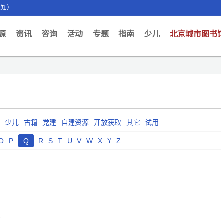
通知）
ent)
源
资讯
咨询
活动
专题
指南
少儿
北京城市图书
少儿
古籍
党建
自建资源
开放获取
其它
试用
O
P
Q
R
S
T
U
V
W
X
Y
Z
献