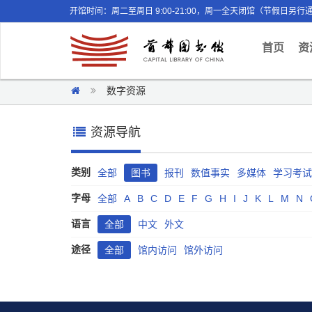
开馆时间：周二至周日 9:00-21:00，周一全天闭馆（节假日另行
(curr
首页
资
数字资源
资源导航
类别
全部
图书
报刊
数值事实
多媒体
学习考试
字母
全部
A
B
C
D
E
F
G
H
I
J
K
L
M
N
语言
全部
中文
外文
途径
全部
馆内访问
馆外访问