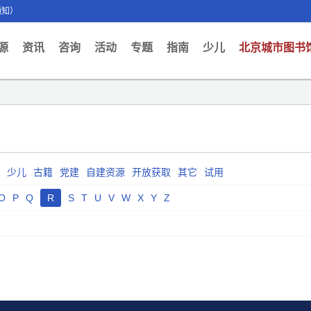
通知）
ent)
源
资讯
咨询
活动
专题
指南
少儿
北京城市图书
少儿
古籍
党建
自建资源
开放获取
其它
试用
O
P
Q
R
S
T
U
V
W
X
Y
Z