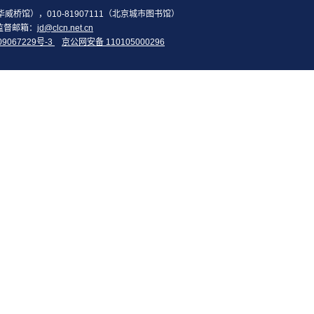
2（华威桥馆），010-81907111（北京城市图书馆）
监督邮箱：
jd@clcn.net.cn
09067229号-3
京公网安备 110105000296