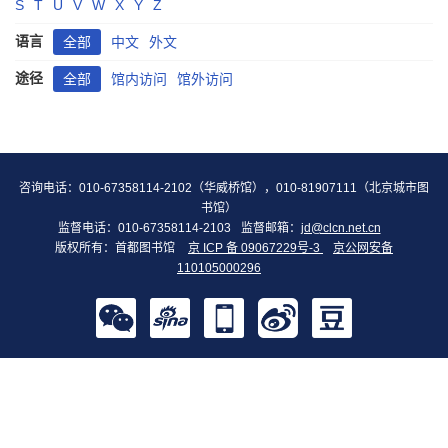
S
T
U
V
W
X
Y
Z
语言
全部
中文
外文
途径
全部
馆内访问
馆外访问
咨询电话：010-67358114-2102（华威桥馆），010-81907111（北京城市图
书馆）
监督电话：010-67358114-2103
监督邮箱：
jd@clcn.net.cn
版权所有：首都图书馆
京 ICP 备 09067229号-3
京公网安备
110105000296