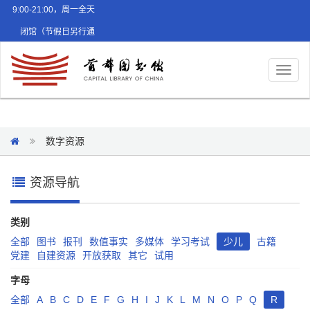
9:00-21:00，周一全天
闭馆（节假日另行通
知）
Toggl
naviga
数字资源
资源导航
类别
全部
图书
报刊
数值事实
多媒体
学习考试
少儿
古籍
党建
自建资源
开放获取
其它
试用
字母
全部
A
B
C
D
E
F
G
H
I
J
K
L
M
N
O
P
Q
R