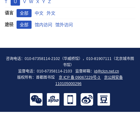
T
U
V
W
X
Y
Z
语言
全部
中文
外文
途径
全部
馆内访问
馆外访问
咨询电话：010-67358114-2102（华威桥馆），010-81907111（北京城市图
书馆）
监督电话：010-67358114-2103
监督邮箱：
jd@clcn.net.cn
版权所有：首都图书馆
京 ICP 备 09067229号-3
京公网安备
110105000296