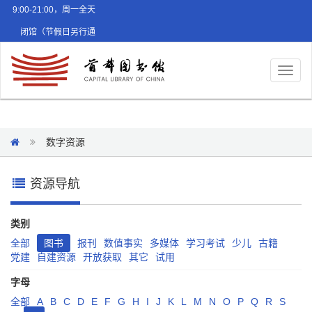
9:00-21:00，周一全天
闭馆（节假日另行通
知）
Toggl
naviga
数字资源
资源导航
类别
全部
图书
报刊
数值事实
多媒体
学习考试
少儿
古籍
党建
自建资源
开放获取
其它
试用
字母
全部
A
B
C
D
E
F
G
H
I
J
K
L
M
N
O
P
Q
R
S