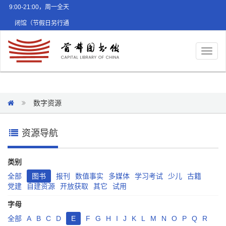
9:00-21:00，周一全天
闭馆（节假日另行通
知）
Toggl
naviga
数字资源
资源导航
类别
全部
图书
报刊
数值事实
多媒体
学习考试
少儿
古籍
党建
自建资源
开放获取
其它
试用
字母
全部
A
B
C
D
E
F
G
H
I
J
K
L
M
N
O
P
Q
R