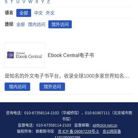
S
T
U
V
W
X
Y
Z
语言
全部
中文
外文
途径
全部
馆内访问
馆外访问
Ebook Central电子书
是知名的外文电子书平台，收录全球1000多家世界知名综合性出版社、大学出版社、学术团体出版社（学会、协会、研究中心等）、教科书出版社、专业出版社、参考工具书出版社、国际组织与政府组织出版社出版的超过150万种电子书，覆盖科学、技术、医学、社会科学、经济管理、哲学与宗教、心理学、教育学、法学、语言学、文学、历史学、地理学、艺术等学科，涉及英语、德语、西班牙语、法语、阿拉伯语、日语、意大利语、俄语等60多种语言。
馆内访问
馆外访问
咨询电话：010-67358114-2102（华威桥馆），010-81907111（北京城市图
书馆）
监督电话：010-67358114-2103
监督邮箱：
jd@clcn.net.cn
版权所有：首都图书馆
京 ICP 备 09067229号-3
京公网安备
110105000296