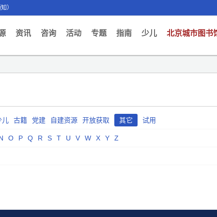
通知）
ent)
源
资讯
咨询
活动
专题
指南
少儿
北京城市图书
少儿
古籍
党建
自建资源
开放获取
其它
试用
N
O
P
Q
R
S
T
U
V
W
X
Y
Z