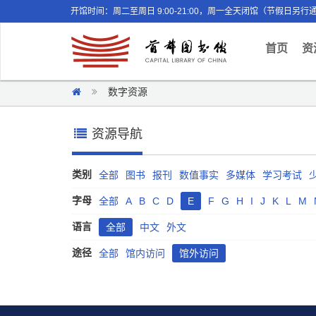
开馆时间：周二至周日 9:00-21:00，周一全天闭馆（节假日另行
(curr
首页
资
数字资源
资源导航
类别
全部
图书
报刊
数值事实
多媒体
学习考试
字母
全部
A
B
C
D
E
F
G
H
I
J
K
L
M
语言
全部
中文
外文
途径
全部
馆内访问
馆外访问