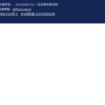
2（华威桥馆），010-81907111（北京城市图书馆）
监督邮箱：
jd@clcn.net.cn
09067229号-3
京公网安备 110105000296