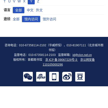
T
U
V
W
X
Y
Z
语言
全部
中文
外文
途径
全部
馆内访问
馆外访问
咨询电话：010-67358114-2102（华威桥馆），010-81907111（北京城市图
书馆）
监督电话：010-67358114-2103
监督邮箱：
jd@clcn.net.cn
版权所有：首都图书馆
京 ICP 备 09067229号-3
京公网安备
110105000296