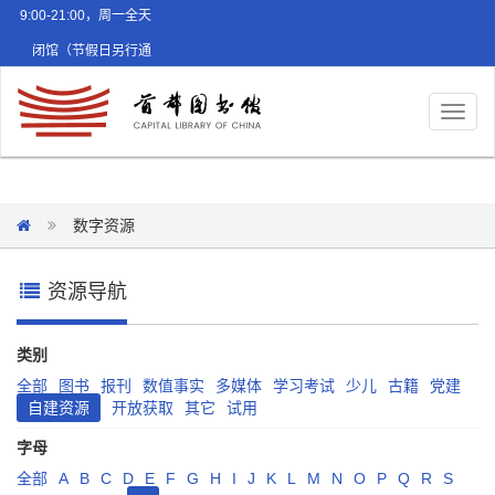
9:00-21:00，周一全天
闭馆（节假日另行通
知）
Toggl
naviga
数字资源
资源导航
类别
全部
图书
报刊
数值事实
多媒体
学习考试
少儿
古籍
党建
自建资源
开放获取
其它
试用
字母
全部
A
B
C
D
E
F
G
H
I
J
K
L
M
N
O
P
Q
R
S